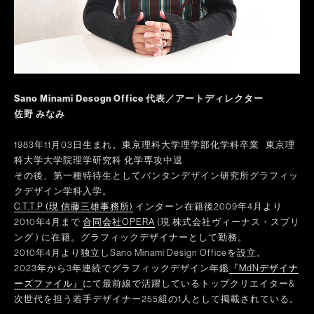
Sano Minami Desogn Office 代表／アートディレクター
佐野 みなみ
1983年11月03日生まれ。東京理科大学理学部化学科卒業 東京理
科大学大学院理学研究科 化学専攻中退
その後、第一種特待生としてバンタンデザイン研究所グラフィッ
クデザイン学科入学。
C.T.T.P (現 信藤三雄事務所)
インターン在籍後2009年4月より
2010年4月まで
合同会社OPERA
(現 株式会社ヴィーナス・スプリ
ング ) に在籍。グラフィックデザイナーとして勤務。
2010年4月より独立しSano Minami Design Officeを設立。
2023年から3年連続で
グラフィックデザイン年鑑
『MdNデザイナ
ーズファイル』
にて最前線で活躍しているトップクリエイター&
次世代を担う若手デザイナー255組の1人として掲載されている。