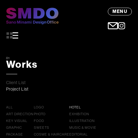
MENU
01
Works
Client List
Project List
ALL
LOGO
HOTEL
ART DIRECTION
PHOTO
EXHIBITION
KEY VISUAL
FOOD
ILLUSTRATION
GRAPHIC
SWEETS
MUSIC & MOVIE
PACKAGE
COSME & HAIRCARE
EDITORIAL