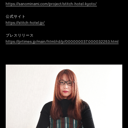
https://sanominami.com/project/stitch-hotel-kyoto/
公式サイト
https://stitch-hotel.jp/
プレスリリース
https://prtimes.jp/main/html/rd/p/000000037.000032253.html