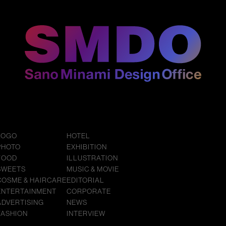
LOGO
HOTEL
PHOTO
EXHIBITION
FOOD
ILLUSTRATION
SWEETS
MUSIC & MOVIE
COSME & HAIRCARE
EDITORIAL
ENTERTAINMENT
CORPORATE
ADVERTISING
NEWS
FASHION
INTERVIEW