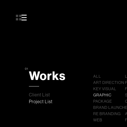
01
Works
ALL
ART DIRECTION
KEY VISUAL
Client List
GRAPHIC
Project List
PACKAGE
BRAND LAUNCH
RE BRANDING
WEB