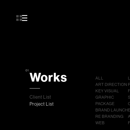
01
Works
ALL
ART DIRECTION
KEY VISUAL
Client List
GRAPHIC
Project List
PACKAGE
BRAND LAUNCH
RE BRANDING
WEB