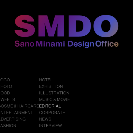
LOGO
HOTEL
PHOTO
EXHIBITION
FOOD
ILLUSTRATION
SWEETS
MUSIC & MOVIE
COSME & HAIRCARE
EDITORIAL
ENTERTAINMENT
CORPORATE
ADVERTISING
NEWS
FASHION
INTERVIEW