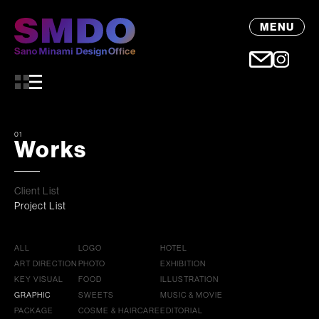
MENU
01
Works
Client List
Project List
ALL
LOGO
HOTEL
ART DIRECTION
PHOTO
EXHIBITION
KEY VISUAL
FOOD
ILLUSTRATION
GRAPHIC
SWEETS
MUSIC & MOVIE
PACKAGE
COSME & HAIRCARE
EDITORIAL