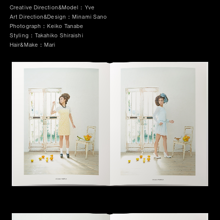
Creative Direction&Model：Yve
Art Direction&Design：Minami Sano
Photograph：Keiko Tanabe
Styling：Takahiko Shiraishi
Hair&Make：Mari