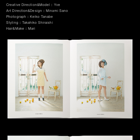
Creative Direction&Model：Yve
Art Direction&Design：Minami Sano
Photograph：Keiko Tanabe
Styling：Takahiko Shiraishi
Hair&Make：Mari