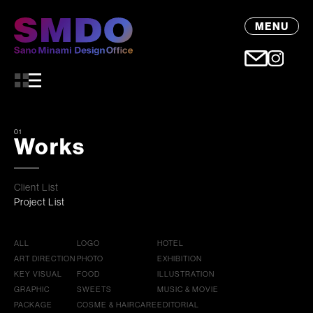
MENU
01
Works
Client List
Project List
ALL
LOGO
HOTEL
ART DIRECTION
PHOTO
EXHIBITION
KEY VISUAL
FOOD
ILLUSTRATION
GRAPHIC
SWEETS
MUSIC & MOVIE
PACKAGE
COSME & HAIRCARE
EDITORIAL