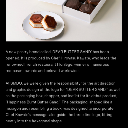
A new pastry brand called ‘DEAR BUTTER SAND’ has been
opened. It is produced by Chef Hiroyasu Kawate, who leads the
renowned French restaurant Florilège, winner of numerous
restaurant awards and beloved worldwide.
At SMDO, we were given the responsibility for the art direction
and graphic design of the logo for “DEAR BUTTER SAND,” as well
as the packaging box, shopper, and leaflet for its debut product,
“Happiness Burnt Butter Sand.” The packaging, shaped like a
hexagon and resembling a book, was designed to incorporate
Chef Kawate’s message, alongside the three-line logo, fitting
neatly into the hexagonal shape.