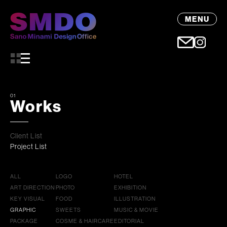
MENU
01
Works
Client List
Project List
ALL
LOGO
HOTEL
ART DIRECTION
PHOTO
EXHIBITION
KEY VISUAL
FOOD
ILLUSTRATION
GRAPHIC
SWEETS
MUSIC & MOVIE
PACKAGE
COSME & HAIRCARE
EDITORIAL