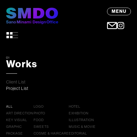
MENU
01
Works
Client List
Project List
ALL
LOGO
HOTEL
ART DIRECTION
PHOTO
EXHIBITION
KEY VISUAL
FOOD
ILLUSTRATION
GRAPHIC
SWEETS
MUSIC & MOVIE
PACKAGE
COSME & HAIRCARE
EDITORIAL