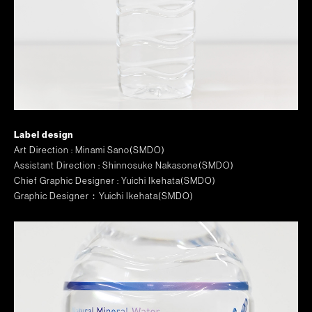
Label design
Art Direction : Minami Sano(SMDO)
Assistant Direction : Shinnosuke Nakasone(SMDO)
Chief Graphic Designer : Yuichi Ikehata(SMDO)
Graphic Designer：Yuichi Ikehata(SMDO)