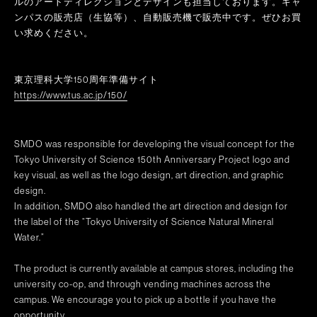
ルのアートディレクションとデザインも担当しております。キャ
ンパスの販売店（生協等）、自動販売機で販売中です。ぜひお買
い求めください。
東京理科大学150周年準備サイト
https://www.tus.ac.jp/150/
SMDO was responsible for developing the visual concept for the
Tokyo University of Science 150th Anniversary Project logo and
key visual, as well as the logo design, art direction, and graphic
design.
In addition, SMDO also handled the art direction and design for
the label of the “Tokyo University of Science Natural Mineral
Water.”
The product is currently available at campus stores, including the
university co-op, and through vending machines across the
campus. We encourage you to pick up a bottle if you have the
opportunity.