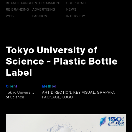
BRAND LAUNCH
ENTERTAINMENT
CORPORATE
RE BRANDING
ADVERTISING
NEWS
WEB
FASHION
INTERVIEW
Tokyo University of
Science ~ Plastic Bottle
Label
Client
Method
Tokyo University
ART DIRECTION, KEY VISUAL, GRAPHIC,
of Science
PACKAGE, LOGO