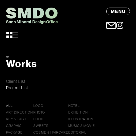
MENU
01
Works
Client List
Project List
ALL
LOGO
HOTEL
ART DIRECTION
PHOTO
EXHIBITION
KEY VISUAL
FOOD
ILLUSTRATION
GRAPHIC
SWEETS
MUSIC & MOVIE
PACKAGE
COSME & HAIRCARE
EDITORIAL