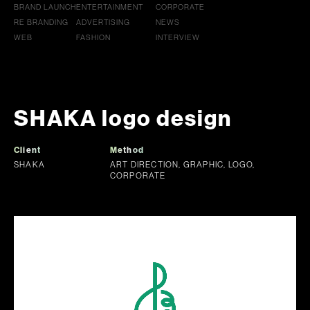
BRAND LAUNCH
ENTERTAINMENT
CORPORATE
RE BRANDING
ADVERTISING
NEWS
WEB
FASHION
INTERVIEW
SHAKA logo design
Client
Method
SHAKA
ART DIRECTION, GRAPHIC, LOGO,
CORPORATE