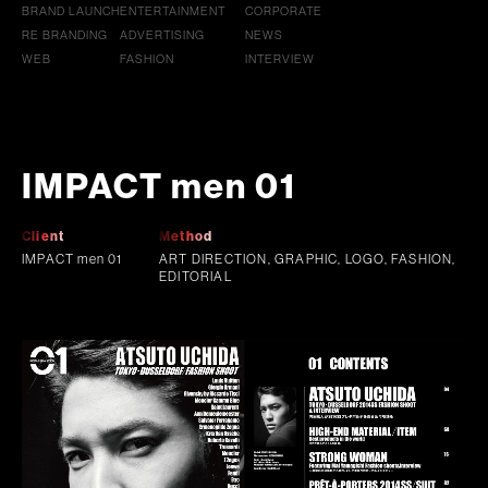
BRAND LAUNCH
ENTERTAINMENT
CORPORATE
RE BRANDING
ADVERTISING
NEWS
WEB
FASHION
INTERVIEW
IMPACT men 01
Client
Method
IMPACT men 01
ART DIRECTION, GRAPHIC, LOGO, FASHION,
EDITORIAL