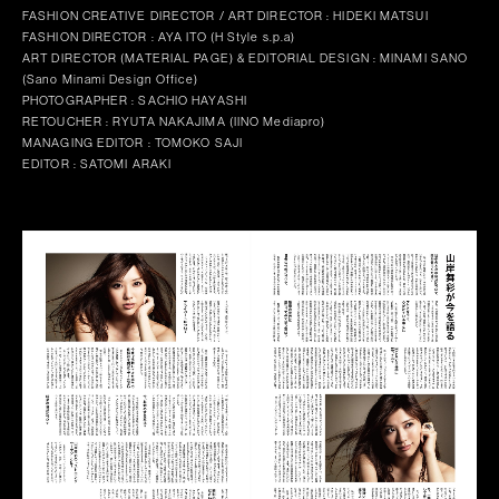
FASHION CREATIVE DIRECTOR / ART DIRECTOR : HIDEKI MATSUI
FASHION DIRECTOR : AYA ITO (H Style s.p.a)
ART DIRECTOR (MATERIAL PAGE) & EDITORIAL DESIGN : MINAMI SANO
(Sano Minami Design Office)
PHOTOGRAPHER : SACHIO HAYASHI
RETOUCHER : RYUTA NAKAJIMA (IINO Mediapro)
MANAGING EDITOR : TOMOKO SAJI
EDITOR : SATOMI ARAKI