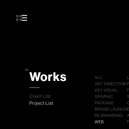
01
Works
ALL
ART DIRECTION
KEY VISUAL
Client List
GRAPHIC
Project List
PACKAGE
BRAND LAUNCH
RE BRANDING
WEB