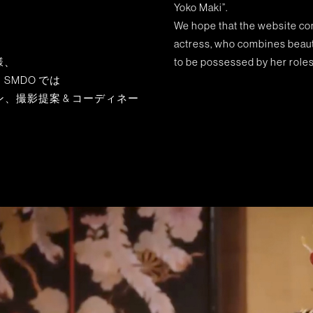
Yoko Maki”.
We hope that the website con
actress, who combines beauty
様、
to be possessed by her role
SMDO では
、撮影提案 & コーディネー