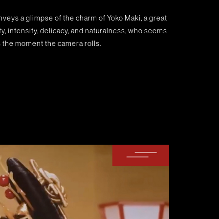
veys a glimpse of the charm of Yoko Maki, a great
, intensity, delicacy, and naturalness, who seems
s the moment the camera rolls.