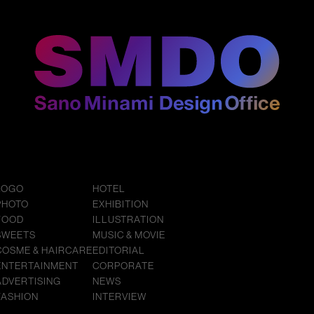
LOGO
HOTEL
PHOTO
EXHIBITION
FOOD
ILLUSTRATION
SWEETS
MUSIC & MOVIE
COSME & HAIRCARE
EDITORIAL
ENTERTAINMENT
CORPORATE
ADVERTISING
NEWS
FASHION
INTERVIEW