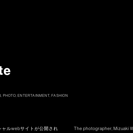
te
B, PHOTO, ENTERTAINMENT, FASHION
シャルwebサイトが公開され
The photographer, Mizuaki Wa